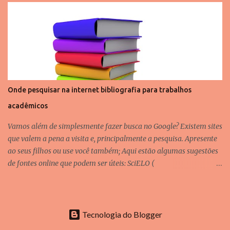
Neurociência aplicada à Aprendizagem, Letramento Matemático e
Pode ser dia de arrumar o quarto, com música, risada e pausa para
Alfabetização e Letramento. A Comunicação Não Violenta
reler bilhetes antig...
transita por todas essas frentes, ajudando a criar ambientes de
estudo mais respeitosos e vínculos que fazem sentido. Produzo
materiais autorais, criei o projeto Amigo das Letras e mantenho
um podcast e um canal no YouTube onde compartilho reflexões
sobre educação, infância e conexão familiar.
Onde pesquisar na internet bibliografia para trabalhos
acadêmicos
Vamos além de simplesmente fazer busca no Google? Existem sites
que valem a pena a visita e, principalmente a pesquisa. Apresente
ao seus filhos ou use você também; Aqui estão algumas sugestões
de fontes online que podem ser úteis: SciELO (
https://www.scielo.org/ ): plataforma de acesso aberto a
periódicos científicos brasileiros e de outros países da América
Latina. Google Acadêmico ( https://scholar.google.com.br/ ):
ferramenta de pesquisa que permite encontrar artigos acadêmicos
Tecnologia do Blogger
e outras publicações científicas. ResearchGate (