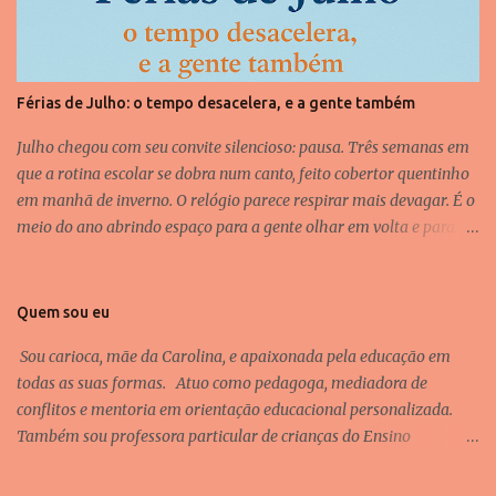
s
Férias de Julho: o tempo desacelera, e a gente também
Julho chegou com seu convite silencioso: pausa. Três semanas em
que a rotina escolar se dobra num canto, feito cobertor quentinho
em manhã de inverno. O relógio parece respirar mais devagar. É o
meio do ano abrindo espaço para a gente olhar em volta e para
dentro também. Por aqui, as férias não são um roteiro pronto. São
dias em que a casa ganha outro som, outro ritmo. Tem mais
risada no meio da tarde. Tem mesa desarrumada por mais tempo.
Quem sou eu
Tem tédio, sim. E brincadeira nascendo do nada. Porque o brincar
Sou carioca, mãe da Carolina, e apaixonada pela educação em
verdadeiro não precisa de grandes planos. Precisa de tempo, de
todas as suas formas. Atuo como pedagoga, mediadora de
presença, de liberdade. É no brincar que as crianças descansam por
conflitos e mentoria em orientação educacional personalizada.
dentro. Elas revivem o que aprenderam, elaboram o que sentiram,
Também sou professora particular de crianças do Ensino
testam jeitos novos de ser. Brincar é linguagem, é conexão. E as
Fundamental I e advogada por formação. Tenho especializações
férias também podem ser aquele momento de descobrir um filme
em Neurociências, Educação e Desenvolvimento Infantil,
ou uma série juntas, de deitar abraçadas sem pressa para levantar.